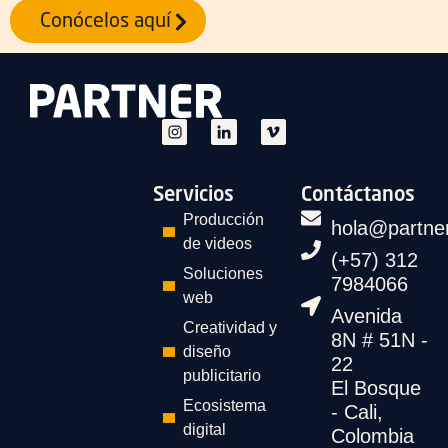
Conócelos aquí
Servicios
Contáctanos
Producción
hola@partne
de videos
(+57) 312
Soluciones
7984066
web
Avenida
Creatividad y
8N # 51N -
diseño
22
publicitario
El Bosque
Ecosistema
- Cali,
digital
Colombia