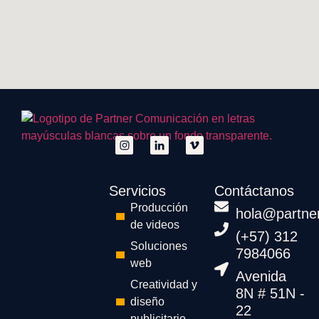
Servicios
Contáctanos
Producción
hola@partne
de videos
(+57) 312
Soluciones
7984066
web
Avenida
Creatividad y
8N # 51N -
diseño
22
publicitario