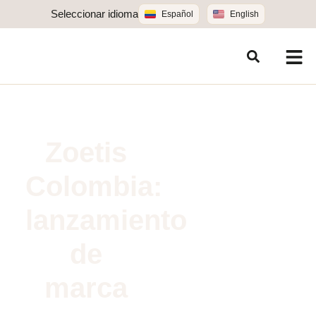
Seleccionar idioma
Español
English
Zoetis
Colombia:
lanzamiento
de
marca