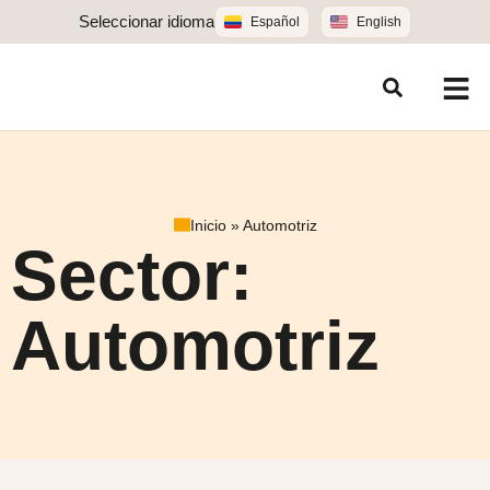
Seleccionar idioma
Español
English
Inicio
»
Automotriz
Sector:
Automotriz