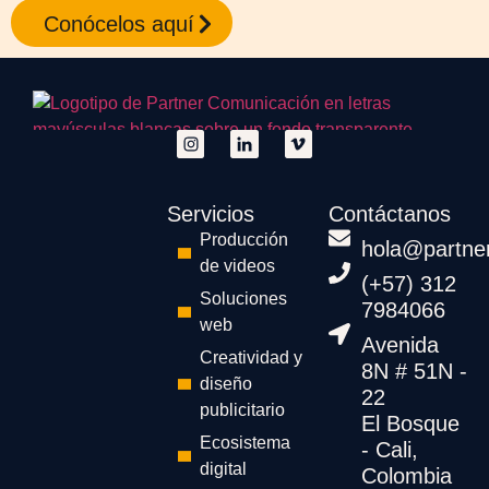
Conócelos aquí
Servicios
Contáctanos
Producción
hola@partne
de videos
(+57) 312
Soluciones
7984066
web
Avenida
Creatividad y
8N # 51N -
diseño
22
publicitario
El Bosque
Ecosistema
- Cali,
digital
Colombia