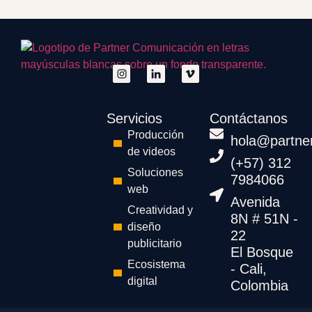
Servicios
Contáctanos
Producción
hola@partne
de videos
(+57) 312
Soluciones
7984066
web
Avenida
Creatividad y
8N # 51N -
diseño
22
publicitario
El Bosque
Ecosistema
- Cali,
digital
Colombia