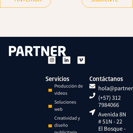
Servicios
Contáctanos
Producción de
hola@partner
videos
(+57) 312
Soluciones
7984066
web
Avenida 8N
Creatividad y
# 51N - 22
diseño
El Bosque -
publicitario