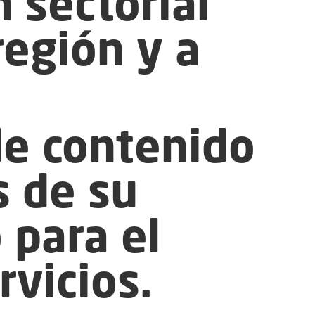
 sectorial
región y a
de contenido
s de su
 para el
rvicios.