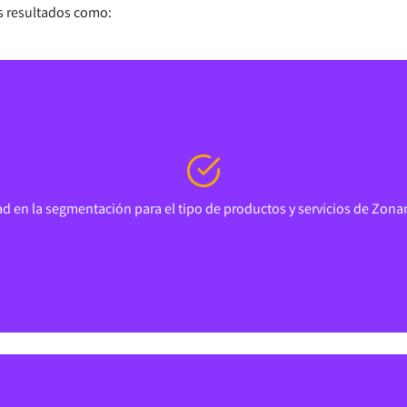
s resultados como:
ad en la segmentación para el tipo de productos y servicios de Zona
ad en la segmentación para el tipo de productos y servicios de Zona