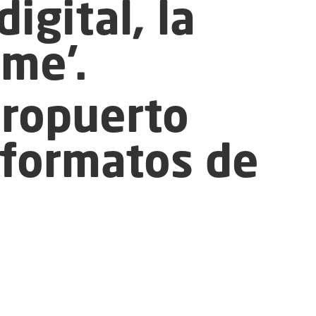
igital, la
ome'.
eropuerto
 formatos de