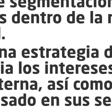
e segmentación
 dentro de la 
.
na estrategia 
ia los interese
erna, así como
esado en sus se