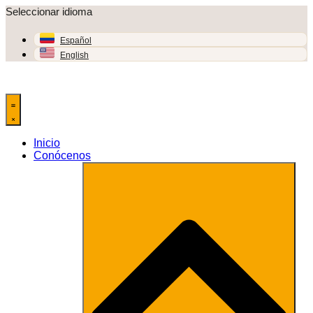
Saltar
Seleccionar idioma
al
contenido
Español
English
Inicio
Conócenos