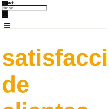
Search
satisfacc
de