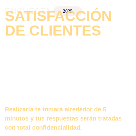
ENCUESTA
SATISFACCIÓN
2025
DE CLIENTES
Gracias a tu participación en esta breve
encuesta, mediremos indicadores clave como
NPS (Net Promoter Score), CSAT (Customer
Satisfaction Score) y CES (Customer Effort
Score).
Realizarla te tomará alrededor de 5
minutos y tus respuestas serán tratadas
con total confidencialidad.