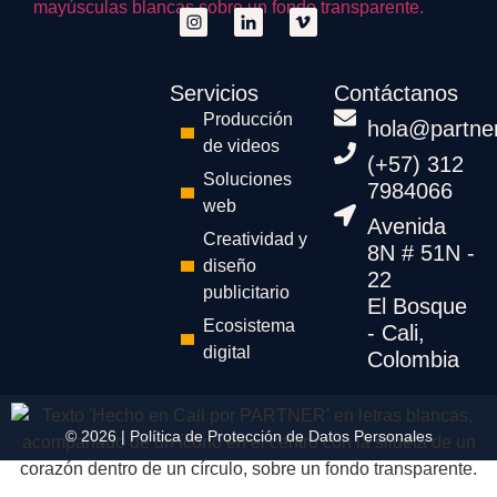
Servicios
Contáctanos
Producción
hola@partne
de videos
(+57) 312
Soluciones
7984066
web
Avenida
Creatividad y
8N # 51N -
diseño
22
publicitario
El Bosque
Ecosistema
- Cali,
digital
Colombia
© 2026 |
Política de Protección de Datos Personales